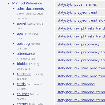
Method Reference
statystyki_podania_mies
adm_documents
statystyki_przyjeci_trend
Info on administration
documents
statystyki_przyjeci_trend_slo
apiref
Accessing API
statystyki_rek_pkt_rekr_trend
docs
apisrv
API server
statystyki_rek_pkt_rekr_tren
data
apistlog
statystyki_rek_pracownicy
Method
call stats
statystyki_rek_pracownicy_tr
attendance
Attendance lists
statystyki_rek_pracownicy_t
blobbox
Storing
statystyki_rek_stud_prac_tre
binary data
calendar
University
statystyki_rek_stud_prac_tre
calendar
cards
statystyki_rek_studenci
Data on users'
ID cards
statystyki_rek_studenci_trend
courses
Info on
courses
statystyki_rek_studenci_tren
credits
Study credits