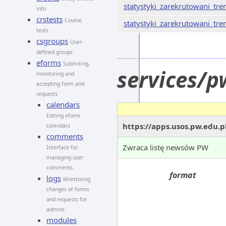
statystyki_zarekrutowani_tre
info
crstests
Course
statystyki_zarekrutowani_tre
tests
csgroups
User-
defined groups
eforms
Submiting,
services/
monitoring and
accepting form and
requests
calendars
Editing eform
https://apps.usos.pw.edu.
calendars
comments
Zwraca listę newsów PW
Interface for
managing user
comments.
format
logs
Monitoring
changes of forms
and requests for
admins
modules