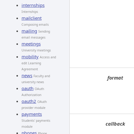
internships
Internships
mailclient
Composing emails
mailing
Sending
email messages
meetings
University meetings
mobility
Access and
edit Learning
Agreement
news
Faculty and
format
university news
oauth
OAuth
Authorization
oauth2
OAuth
provider module
payments
Students' payments
callback
module
phones
Phone