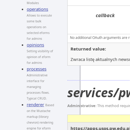
Modules
operations
callback
Allows to execute
some bulk
operations on
selected eforms
No additional OAuth arguments are req
for admins
opinions
Returned value:
Setting visibility of
opinion of eform
Zwraca listę aktualnych news
for admins
processes
Administrative
interface for
services/p
managing
processes flows.
Typical CRUD.
renderer
Based
Administrative
: This method requi
on the Mustache
markup (library
chevron) rendering
https://apps.usos.pw.edu.p
engine for eform