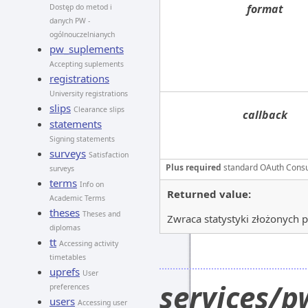
format
Dostęp do metod i
danych PW -
ogólnouczelnianych
pw_suplements
Accepting suplements
registrations
University registrations
slips
Clearance slips
callback
statements
Signing statements
surveys
Satisfaction
Plus required
standard OAuth Cons
surveys
terms
Info on
Returned value:
Academic Terms
theses
Theses and
Zwraca statystyki złożonych p
diplomas
tt
Accessing activity
timetables
uprefs
User
services/p
preferences
users
Accessing user