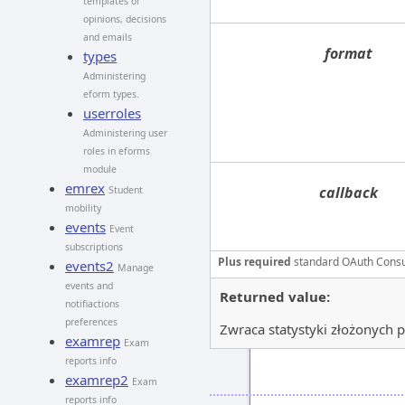
templates of
opinions, decisions
and emails
format
types
Administering
eform types.
userroles
Administering user
roles in eforms
module
emrex
callback
Student
mobility
events
Event
subscriptions
Plus required
standard OAuth Cons
events2
Manage
events and
Returned value:
notifiactions
preferences
Zwraca statystyki złożonych p
examrep
Exam
reports info
examrep2
Exam
reports info