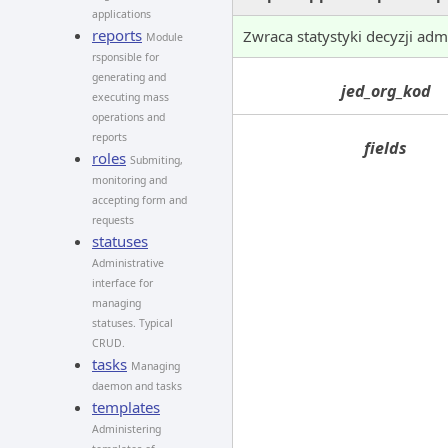
applications
reports
Zwraca statystyki decyzji ad
Module
rsponsible for
generating and
jed_org_kod
executing mass
operations and
reports
fields
roles
Submiting,
monitoring and
accepting form and
requests
statuses
Administrative
interface for
managing
statuses. Typical
CRUD.
tasks
Managing
daemon and tasks
templates
Administering