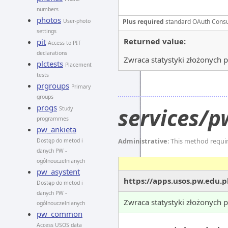
numbers
photos
User-photo
Plus required
standard OAuth Cons
settings
Returned value:
pit
Access to PIT
declarations
Zwraca statystyki złożonych p
plctests
Placement
tests
prgroups
Primary
groups
progs
services/p
Study
programmes
pw_ankieta
Administrative
: This method requi
Dostęp do metod i
danych PW -
ogólnouczelnianych
pw_asystent
https://apps.usos.pw.edu.p
Dostęp do metod i
danych PW -
Zwraca statystyki złożonych 
ogólnouczelnianych
pw_common
Access USOS data