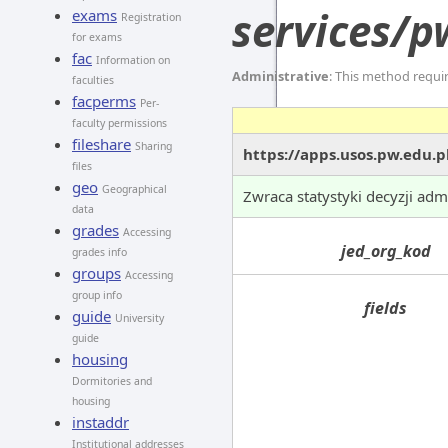
services/p
exams
Registration
for exams
fac
Information on
Administrative
: This method requi
faculties
facperms
Per-
faculty permissions
fileshare
Sharing
https://apps.usos.pw.edu.p
files
geo
Geographical
Zwraca statystyki decyzji ad
data
grades
Accessing
jed_org_kod
grades info
groups
Accessing
group info
fields
guide
University
guide
housing
Dormitories and
housing
instaddr
Institutional addresses