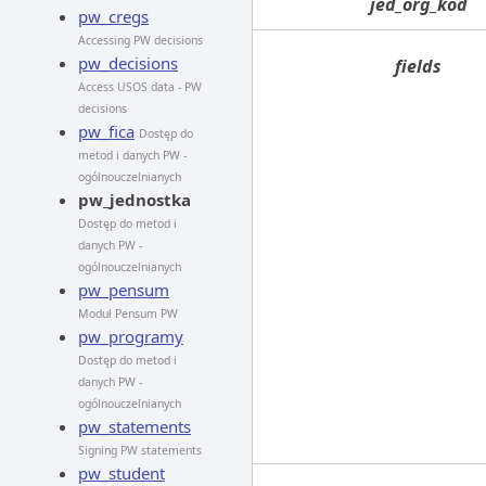
jed_org_kod
pw_cregs
Accessing PW decisions
pw_decisions
fields
Access USOS data - PW
decisions
pw_fica
Dostęp do
metod i danych PW -
ogólnouczelnianych
pw_jednostka
Dostęp do metod i
danych PW -
ogólnouczelnianych
pw_pensum
Moduł Pensum PW
pw_programy
Dostęp do metod i
danych PW -
ogólnouczelnianych
pw_statements
Signing PW statements
pw_student