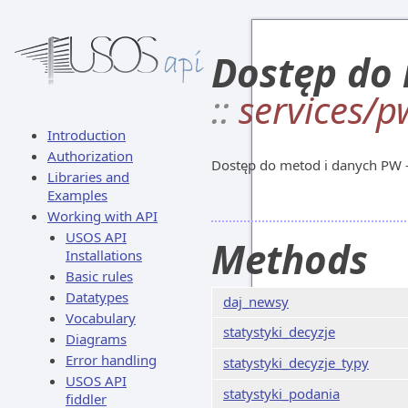
Dostęp do 
::
services/p
Introduction
Authorization
Dostęp do metod i danych PW -
Libraries and
Examples
Working with API
USOS API
Methods
Installations
Basic rules
Datatypes
daj_newsy
Vocabulary
statystyki_decyzje
Diagrams
Error handling
statystyki_decyzje_typy
USOS API
statystyki_podania
fiddler